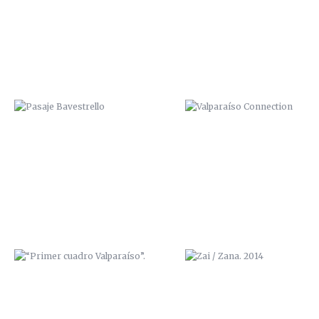
“PRIMER CUADRO VALPARAÍSO”.
ZAI / ZANA. 2014
“BODEGAS MAYOR”
GRAFF IN RED, CON IPUR Y S