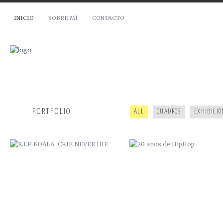
INICIO
SOBRE MÍ
CONTACTO
R.I.P KOALA · CKIE NEVER DIE
20 AÑOS DE HIPHOP
PORTFOLIO
ALL
CUADROS
EXHIBICIO
CAMOL · ZANA
GYPSY JAM 2