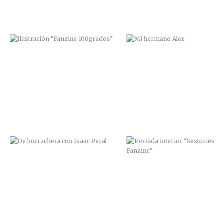
DE BORRACHERA CON ISAAC PERAL
PORTADA INTERIOR “SEXTORI
FANZINE”
PORTADA VINILO “THE YELLOW
PORTADA VINILO “TE-WA”
HEADS”
(BOLIVIA)