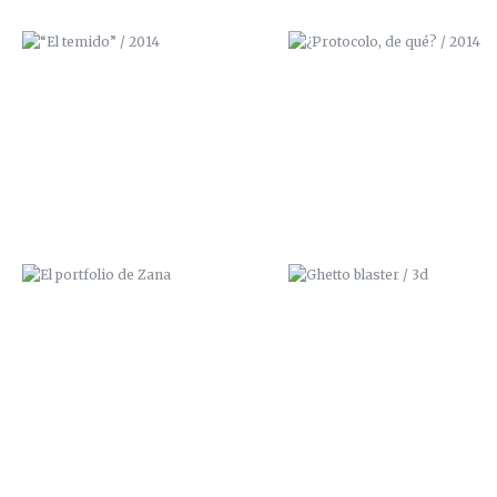
EL PORTFOLIO DE ZANA
GHETTO BLASTER / 3D
FESTIVAL FANZINE FATAL
“CADA PALO QUE AGUANTE 
(COCOROCÓ,GRANADA)
VELA” / FANZINE 100GRAD