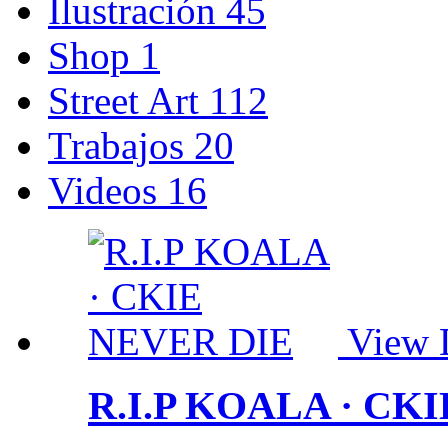
Ilustración
45
Shop
1
Street Art
112
Trabajos
20
Videos
16
View D
R.I.P KOALA · CK