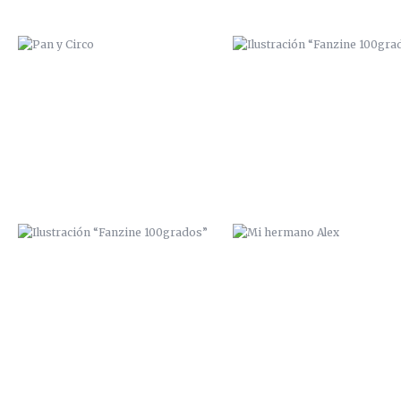
ILUSTRACIÓN “FANZINE
MI HERMANO ALEX
100GRADOS”
DE BORRACHERA CON ISAAC PERAL
PORTADA INTERIOR “SEXTORI
FANZINE”