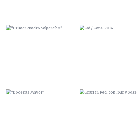
“BODEGAS MAYOR”
GRAFF IN RED, CON IPUR Y S
TRABAJO MURAL EN “LA
EXPOSICIÓN “BENDITA CIUD
GUARIDA” (CARTAGENA)
NATAL, ADIÓS” 2014