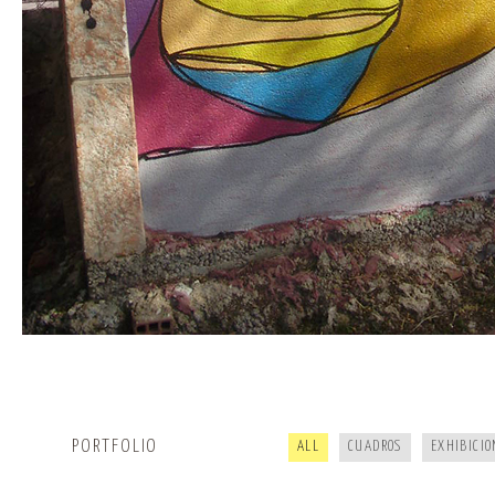
R.I.P KOALA · CKIE NEVER DIE
20 AÑOS DE HIPHOP
PORTFOLIO
ALL
CUADROS
EXHIBICIO