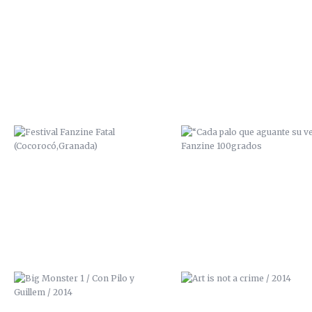
FESTIVAL FANZINE FATAL
“CADA PALO QUE AGUANTE 
(COCOROCÓ,GRANADA)
VELA” / FANZINE 100GRAD
BIG MONSTER 1 / CON PILO Y
ART IS NOT A CRIME / 201
GUILLEM / 2014
PORTADA PARA EL PRIMER ALBUM
EXPOSICIÓN URBAN ART / LA 