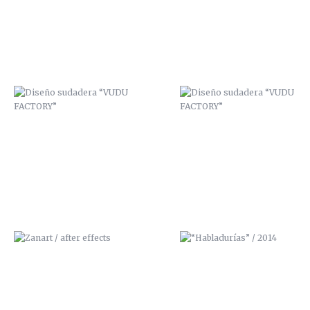
ZANART / AFTER EFFECTS
“HABLADURÍAS” / 2014
MURAL “COLEGIO PÚBLICO SAN
“CHICLOSO” / SEGUNDA
FÉLIX”
ILUSTRACIÓN 3D