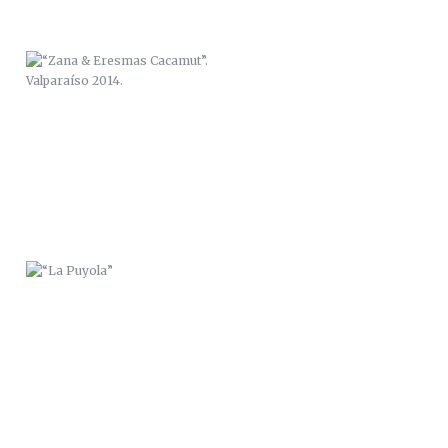
“LA PUYOLA”
PLAYA “EL PORTÚS”