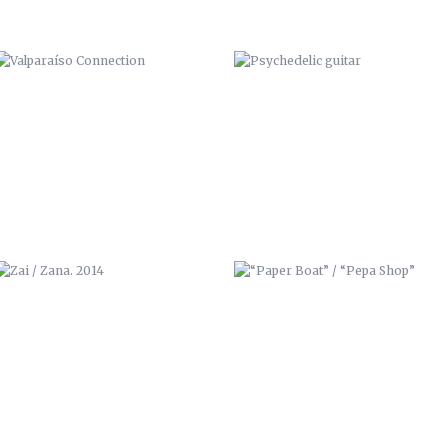
ZAI / ZANA. 2014
“PAPER BOAT” / “PEPA SHOP”
GRAFF IN RED, CON IPUR Y SOZE
PLAYA “CALA CORTINA”
(CARTAGENA 2014).