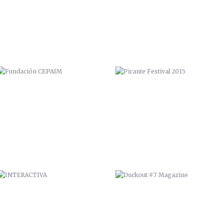
INTERACTIVA
DUCKOUT #7 MAGAZINE
EXPOSICIÓN “COME Y CALLE”
CUADRO “COME Y CALLE”