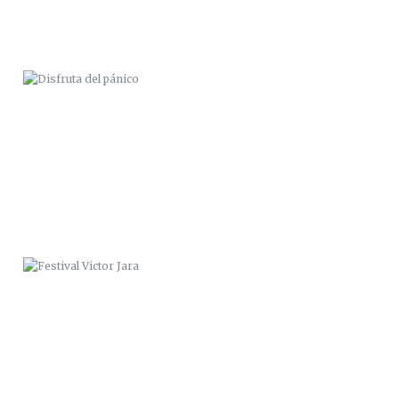
FESTIVAL VICTOR JARA
“ZANA & ERESMAS CACAMUT”.
VALPARAÍSO 2014.