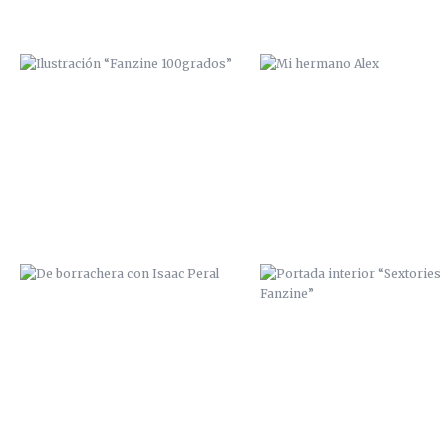
DE BORRACHERA CON ISAAC PERAL
PORTADA INTERIOR “SEXTORI
FANZINE”
PORTADA VINILO “THE YELLOW
PORTADA VINILO “TE-WA”
HEADS”
(BOLIVIA)