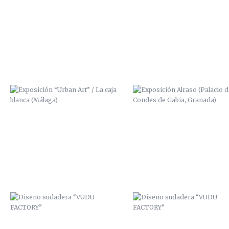
EXPOSICIÓN “URBAN ART” / LA
EXPOSICIÓN ALRASO (PALACIO
CAJA BLANCA (MÁLAGA)
LOS CONDES DE GABIA, GRAN
DISEÑO SUDADERA “VUDU
DISEÑO SUDADERA “VUDU
FACTORY”
FACTORY”
ZANART / AFTER EFFECTS
“HABLADURÍAS” / 2014