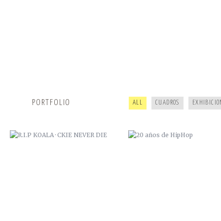
R.I.P KOALA · CKIE NEVER DIE
20 AÑOS DE HIPHOP
PORTFOLIO
ALL
CUADROS
EXHIBICIO
CAMOL · ZANA
GYPSY JAM 2