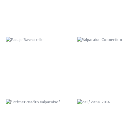
“PRIMER CUADRO VALPARAÍSO”.
ZAI / ZANA. 2014
“BODEGAS MAYOR”
GRAFF IN RED, CON IPUR Y S