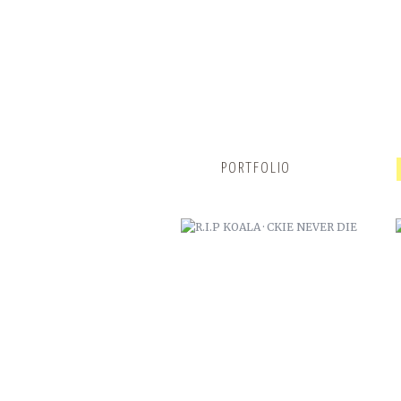
R.I.P KOALA · CKIE NEVER DIE
PORTFOLIO
CAMOL · ZANA