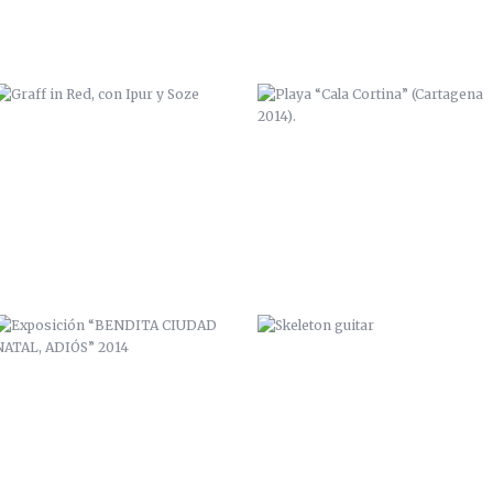
EXPOSICIÓN “BENDITA CIUDAD
SKELETON GUITAR
NATAL, ADIÓS” 2014
PROYECTO PERSONAL / ALGAMECA
KICK ZANA HAMGEO
CHICA