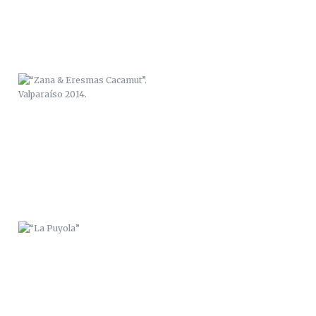
“LA PUYOLA”
PLAYA “EL PORTÚS”