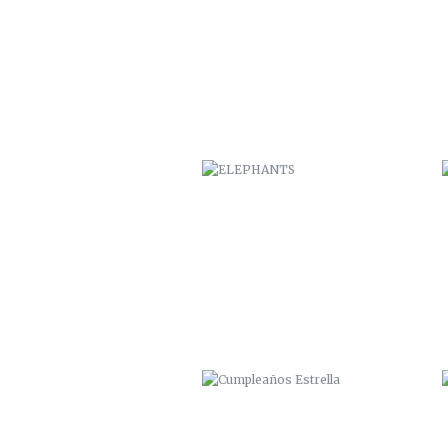
ELEPHANTS
CUMPLEAÑOS ESTRELLA
HOSTAL NÓMADA / VALPARAÍSO
2014