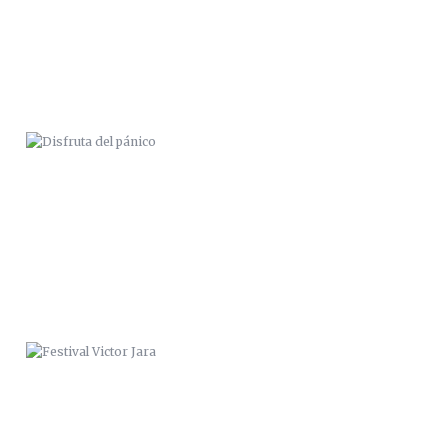
FESTIVAL VICTOR JARA
“ZANA & ERESMAS CACAMUT”.
VALPARAÍSO 2014.