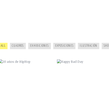
20 AÑOS DE HIPHOP
HAPPY BAD DAY
ALL
CUADROS
EXHIBICIONES
EXPOSICIONES
ILUSTRACIÓN
SHO
GYPSY JAM 2
MAQUETA LA SÉPTIMA CUERDA