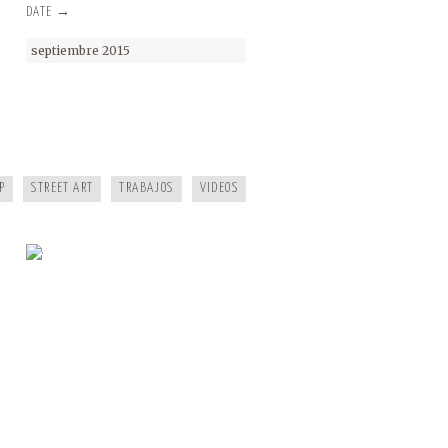
DATE →
septiembre 2015
·
P
STREET ART
TRABAJOS
VIDEOS
ASOCIACIÓN CULTURAL EL SITIO