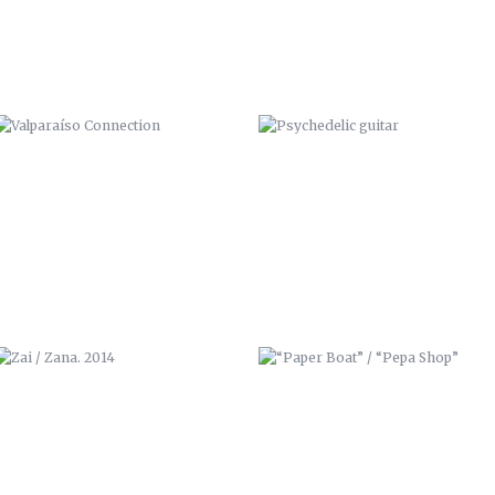
ZAI / ZANA. 2014
“PAPER BOAT” / “PEPA SHOP”
GRAFF IN RED, CON IPUR Y SOZE
PLAYA “CALA CORTINA”
(CARTAGENA 2014).