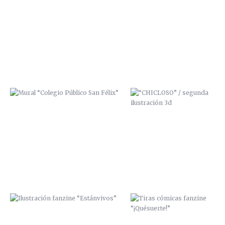
MURAL “COLEGIO PÚBLICO SAN
“CHICLOSO” / SEGUNDA
FÉLIX”
ILUSTRACIÓN 3D
ILUSTRACIÓN FANZINE
TIRAS CÓMICAS FANZINE
“ESTÁNVIVOS”
“¡QUÉSUERTE!”
LA CALLE TOMA LA UNIVERSIDAD /
ZANA SCRE Y MCAP