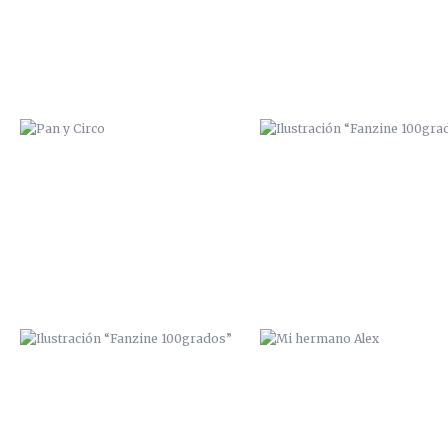
ILUSTRACIÓN “FANZINE
MI HERMANO ALEX
100GRADOS”
DE BORRACHERA CON ISAAC PERAL
PORTADA INTERIOR “SEXTORI
FANZINE”