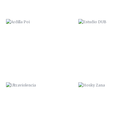
ULTRAVIOLENCIA
HOSKY ZANA
“HA SALIDO AL PADRE”. 2015
FUNDACIÓN CEPAIM