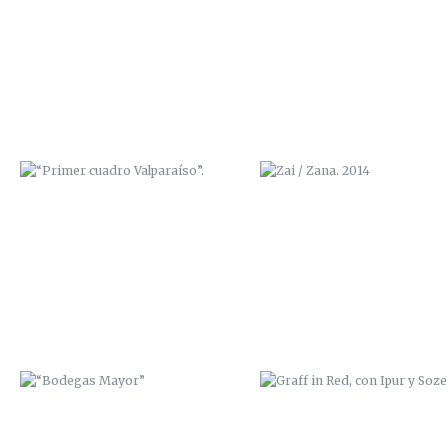
“PRIMER CUADRO VALPARAÍSO”.
ZAI / ZANA. 2014
“BODEGAS MAYOR”
GRAFF IN RED, CON IPUR Y S
TRABAJO MURAL EN “LA
EXPOSICIÓN “BENDITA CIUD
GUARIDA” (CARTAGENA)
NATAL, ADIÓS” 2014