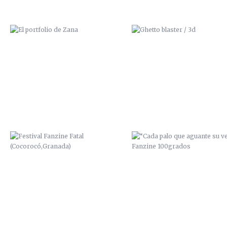
FESTIVAL FANZINE FATAL
“CADA PALO QUE AGUANTE 
(COCOROCÓ,GRANADA)
VELA” / FANZINE 100GRAD
BIG MONSTER 1 / CON PILO Y
ART IS NOT A CRIME / 201
GUILLEM / 2014