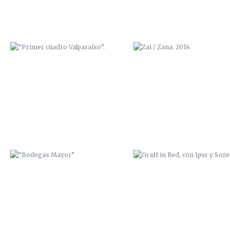
“BODEGAS MAYOR”
GRAFF IN RED, CON IPUR Y S
TRABAJO MURAL EN “LA
EXPOSICIÓN “BENDITA CIUD
GUARIDA” (CARTAGENA)
NATAL, ADIÓS” 2014