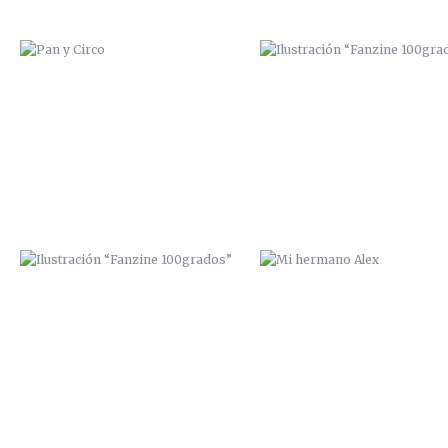
ILUSTRACIÓN “FANZINE
MI HERMANO ALEX
100GRADOS”
DE BORRACHERA CON ISAAC PERAL
PORTADA INTERIOR “SEXTORI
FANZINE”