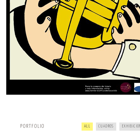
R.I.P KOALA · CKIE NEVER DIE
20 AÑOS DE HIPHOP
PORTFOLIO
ALL
CUADROS
EXHIBICIO