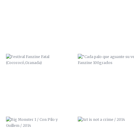
FESTIVAL FANZINE FATAL
“CADA PALO QUE AGUANTE 
(COCOROCÓ,GRANADA)
VELA” / FANZINE 100GRAD
BIG MONSTER 1 / CON PILO Y
ART IS NOT A CRIME / 201
GUILLEM / 2014
PORTADA PARA EL PRIMER ALBUM
EXPOSICIÓN URBAN ART / LA 