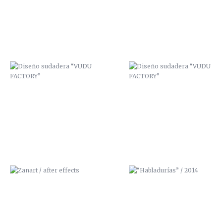
ZANART / AFTER EFFECTS
“HABLADURÍAS” / 2014
MURAL “COLEGIO PÚBLICO SAN
“CHICLOSO” / SEGUNDA
FÉLIX”
ILUSTRACIÓN 3D