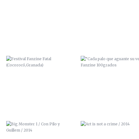
FESTIVAL FANZINE FATAL
“CADA PALO QUE AGUANTE 
(COCOROCÓ,GRANADA)
VELA” / FANZINE 100GRAD
BIG MONSTER 1 / CON PILO Y
ART IS NOT A CRIME / 201
GUILLEM / 2014
PORTADA PARA EL PRIMER ALBUM
EXPOSICIÓN URBAN ART / LA 