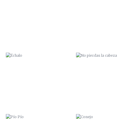
ÉCHALO
NO PIERDAS LA CABEZA
PÍO PÍO
CONEJO
ME PARTO LA CARA
MAR A LA VISTA