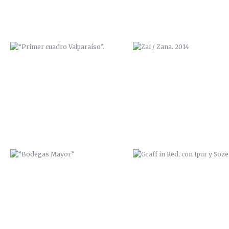
“BODEGAS MAYOR”
GRAFF IN RED, CON IPUR Y S
TRABAJO MURAL EN “LA
EXPOSICIÓN “BENDITA CIUD
GUARIDA” (CARTAGENA)
NATAL, ADIÓS” 2014