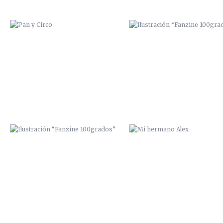
ILUSTRACIÓN “FANZINE
MI HERMANO ALEX
100GRADOS”
DE BORRACHERA CON ISAAC PERAL
PORTADA INTERIOR “SEXTORI
FANZINE”