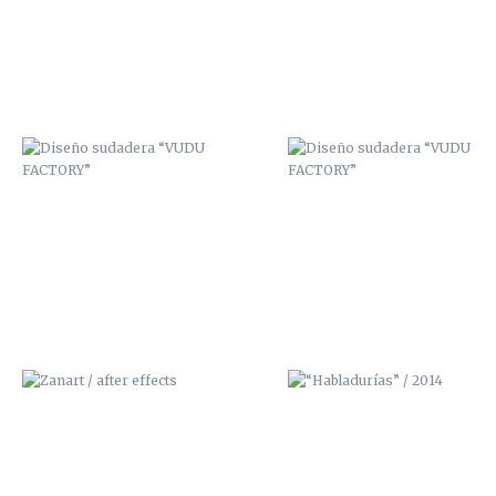
ZANART / AFTER EFFECTS
“HABLADURÍAS” / 2014
MURAL “COLEGIO PÚBLICO SAN
“CHICLOSO” / SEGUNDA
FÉLIX”
ILUSTRACIÓN 3D