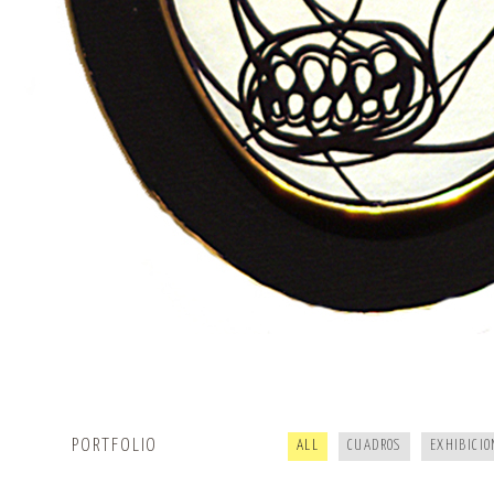
R.I.P KOALA · CKIE NEVER DIE
20 AÑOS DE HIPHOP
PORTFOLIO
ALL
CUADROS
EXHIBICIO