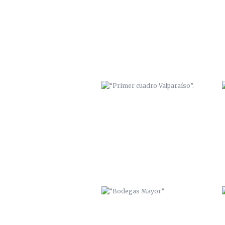
“PRIMER CUADRO VALPARAÍSO”.
“BODEGAS MAYOR”
TRABAJO MURAL EN “LA
GUARIDA” (CARTAGENA)