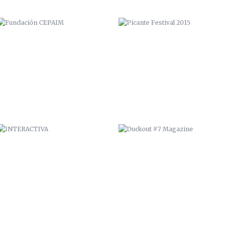
INTERACTIVA
DUCKOUT #7 MAGAZINE
EXPOSICIÓN “COME Y CALLE”
CUADRO “COME Y CALLE”