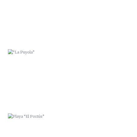
“LA PUYOLA”
PLAYA “EL PORTÚS”
“EL APARATO DIGESTIVO” 2014