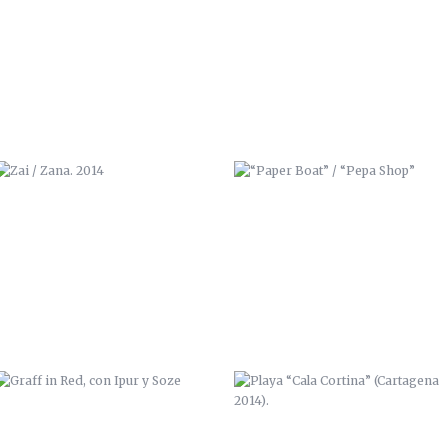
ZAI / ZANA. 2014
“PAPER BOAT” / “PEPA SHOP”
GRAFF IN RED, CON IPUR Y SOZE
PLAYA “CALA CORTINA”
(CARTAGENA 2014).
EXPOSICIÓN “BENDITA CIUDAD
SKELETON GUITAR
NATAL, ADIÓS” 2014