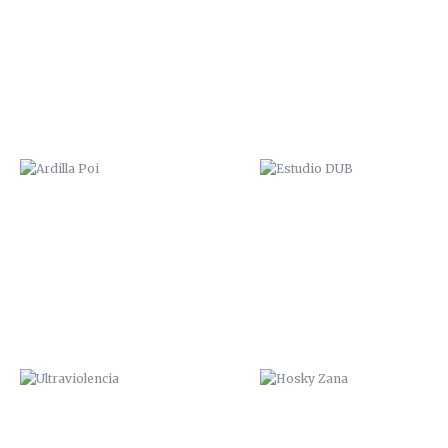
ULTRAVIOLENCIA
HOSKY ZANA
“HA SALIDO AL PADRE”. 2015
FUNDACIÓN CEPAIM