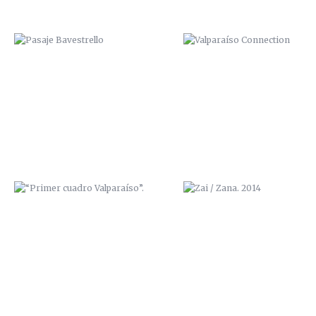
“PRIMER CUADRO VALPARAÍSO”.
ZAI / ZANA. 2014
“BODEGAS MAYOR”
GRAFF IN RED, CON IPUR Y S