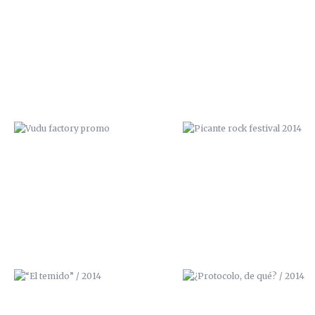
VUDU FACTORY PROMO
PICANTE ROCK FESTIVAL 20
“EL TEMIDO” / 2014
¿PROTOCOLO, DE QUÉ? / 20
EL PORTFOLIO DE ZANA
GHETTO BLASTER / 3D