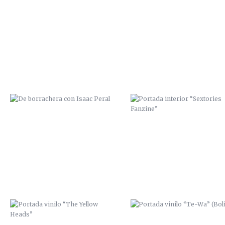
DE BORRACHERA CON ISAAC PERAL
PORTADA INTERIOR “SEXTORI
FANZINE”
PORTADA VINILO “THE YELLOW
PORTADA VINILO “TE-WA”
HEADS”
(BOLIVIA)
CARTEL TRIBUTO A CHET BAKER
POBRES HUMANOS