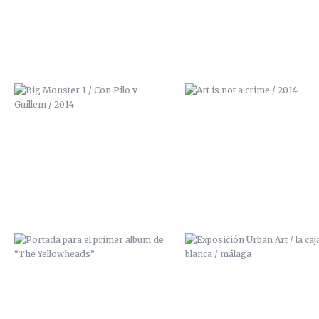
PORTADA PARA EL PRIMER ALBUM
EXPOSICIÓN URBAN ART / LA 
DE “THE YELLOWHEADS”
BLANCA / MÁLAGA
EXPOSICIÓN “URBAN ART” / LA
EXPOSICIÓN ALRASO (PALACIO
CAJA BLANCA (MÁLAGA)
LOS CONDES DE GABIA, GRAN