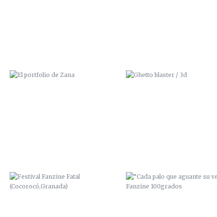
FESTIVAL FANZINE FATAL
“CADA PALO QUE AGUANTE 
(COCOROCÓ,GRANADA)
VELA” / FANZINE 100GRAD
BIG MONSTER 1 / CON PILO Y
ART IS NOT A CRIME / 201
GUILLEM / 2014