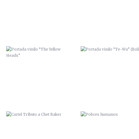
HEADS”
(BOLIVIA)
CARTEL TRIBUTO A CHET BAKER
POBRES HUMANOS
ZANA SCRE MCAP
“ME LATE LA LATA” EN ESPAC
SALVAJE / 2014