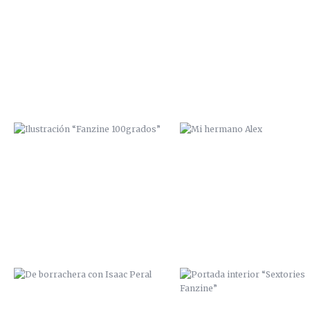
ILUSTRACIÓN “FANZINE
MI HERMANO ALEX
100GRADOS”
DE BORRACHERA CON ISAAC PERAL
PORTADA INTERIOR “SEXTORI
FANZINE”
PORTADA VINILO “THE YELLOW
PORTADA VINILO “TE-WA”