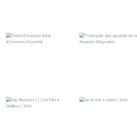
BIG MONSTER 1 / CON PILO Y
ART IS NOT A CRIME / 201
GUILLEM / 2014
PORTADA PARA EL PRIMER ALBUM
EXPOSICIÓN URBAN ART / LA 
DE “THE YELLOWHEADS”
BLANCA / MÁLAGA