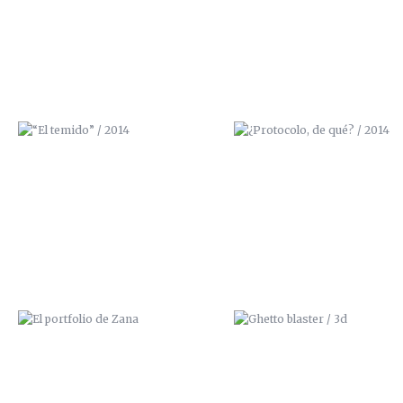
EL PORTFOLIO DE ZANA
GHETTO BLASTER / 3D
FESTIVAL FANZINE FATAL
“CADA PALO QUE AGUANTE 
(COCOROCÓ,GRANADA)
VELA” / FANZINE 100GRAD