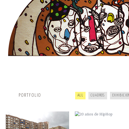
R.I.P KOALA · CKIE NEVER DIE
20 AÑOS DE HIPHOP
PORTFOLIO
ALL
CUADROS
EXHIBICIO
CAMOL · ZANA
GYPSY JAM 2