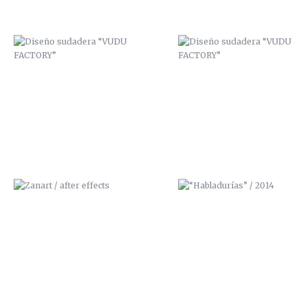
ZANART / AFTER EFFECTS
“HABLADURÍAS” / 2014
MURAL “COLEGIO PÚBLICO SAN
“CHICLOSO” / SEGUNDA
FÉLIX”
ILUSTRACIÓN 3D