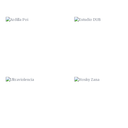
ULTRAVIOLENCIA
HOSKY ZANA
“HA SALIDO AL PADRE”. 2015
FUNDACIÓN CEPAIM