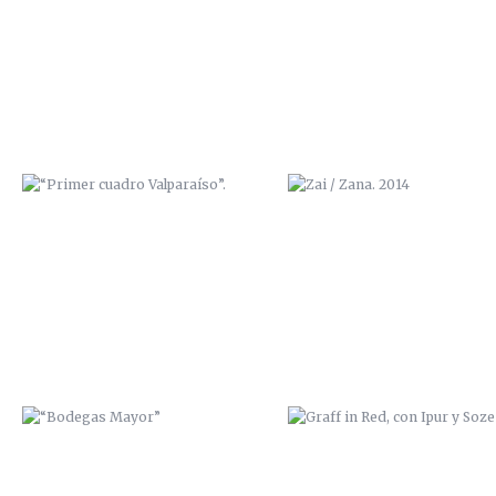
“BODEGAS MAYOR”
GRAFF IN RED, CON IPUR Y S
TRABAJO MURAL EN “LA
EXPOSICIÓN “BENDITA CIUD
GUARIDA” (CARTAGENA)
NATAL, ADIÓS” 2014