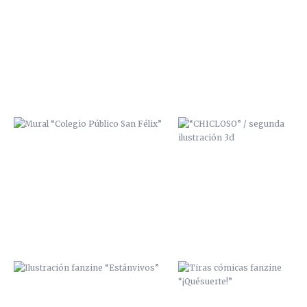
MURAL “COLEGIO PÚBLICO SAN
“CHICLOSO” / SEGUNDA
FÉLIX”
ILUSTRACIÓN 3D
ILUSTRACIÓN FANZINE
TIRAS CÓMICAS FANZINE
“ESTÁNVIVOS”
“¡QUÉSUERTE!”
LA CALLE TOMA LA UNIVERSIDAD /
ZANA SCRE Y MCAP