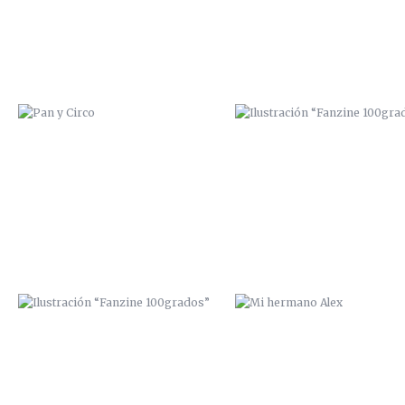
ILUSTRACIÓN “FANZINE
MI HERMANO ALEX
100GRADOS”
DE BORRACHERA CON ISAAC PERAL
PORTADA INTERIOR “SEXTORI
FANZINE”