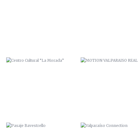
CENTRO CULTURAL “LA MORADA”
MOTION VALPARAISO REAL
PASAJE BAVESTRELLO
VALPARAÍSO CONNECTION
“PRIMER CUADRO VALPARAÍSO”.
ZAI / ZANA. 2014