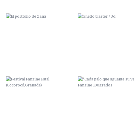
FESTIVAL FANZINE FATAL
“CADA PALO QUE AGUANTE 
(COCOROCÓ,GRANADA)
VELA” / FANZINE 100GRAD
BIG MONSTER 1 / CON PILO Y
ART IS NOT A CRIME / 201
GUILLEM / 2014