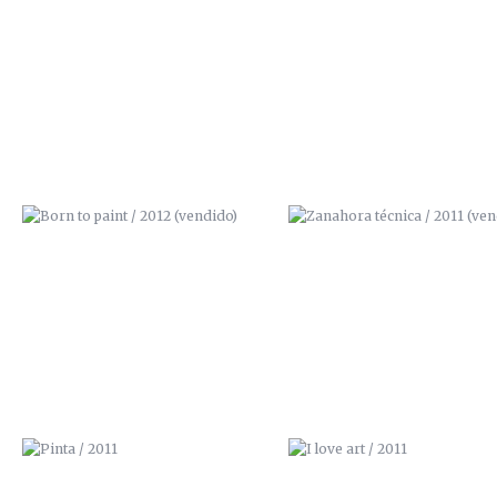
BORN TO PAINT / 2012 (VENDIDO)
ZANAHORA TÉCNICA / 201
(VENDIDO)
PINTA / 2011
I LOVE ART / 2011
SIR. CARROT / 2011
AQUÍ NO QUEPO / 2011