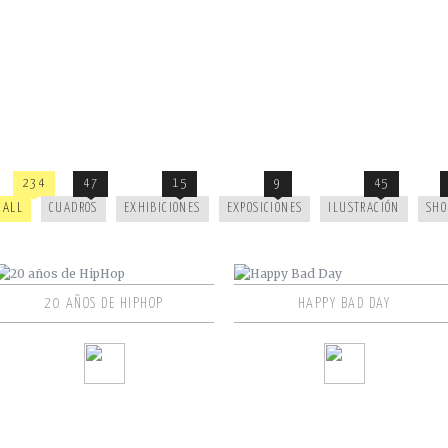
234
47
15
9
45
ALL
CUADROS
EXHIBICIONES
EXPOSICIONES
ILUSTRACIÓN
SHO
20 AÑOS DE HIPHOP
HAPPY BAD DAY