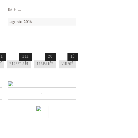
DATE →
agosto 2014
1
112
20
16
P
STREET ART
TRABAJOS
VIDEOS
·