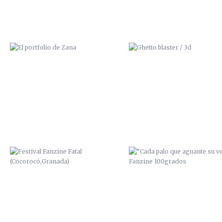
FESTIVAL FANZINE FATAL
“CADA PALO QUE AGUANTE 
(COCOROCÓ,GRANADA)
VELA” / FANZINE 100GRAD
BIG MONSTER 1 / CON PILO Y
ART IS NOT A CRIME / 201
GUILLEM / 2014