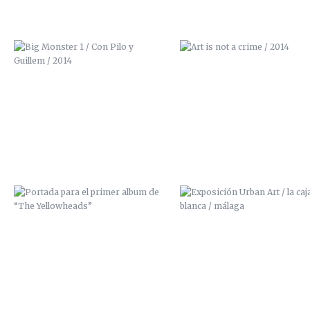
PORTADA PARA EL PRIMER ALBUM
EXPOSICIÓN URBAN ART / LA 
DE “THE YELLOWHEADS”
BLANCA / MÁLAGA
EXPOSICIÓN “URBAN ART” / LA
EXPOSICIÓN ALRASO (PALACIO
CAJA BLANCA (MÁLAGA)
LOS CONDES DE GABIA, GRAN