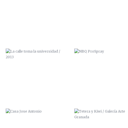
LA CALLE TOMA LA UNIVERSIDAD /
NBQ PROSPRAY
2013
CASA JOSE ANTONIO
TETERA Y KIWI / GALERÍA A
GRANADA
CUIDADO QUE TE CAES
SCRE ZANA ZAI ALPHA MISZ