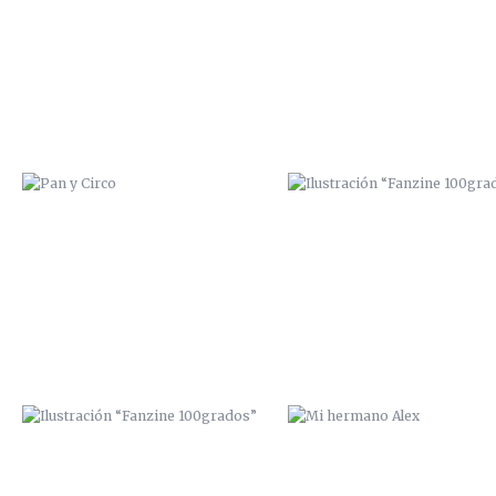
100GRADOS”
ILUSTRACIÓN “FANZINE
MI HERMANO ALEX
100GRADOS”
DE BORRACHERA CON ISAAC PERAL
PORTADA INTERIOR “SEXTORI
FANZINE”