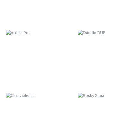
ULTRAVIOLENCIA
HOSKY ZANA
“HA SALIDO AL PADRE”. 2015
FUNDACIÓN CEPAIM