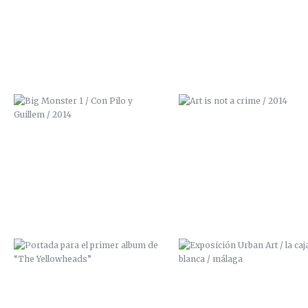
PORTADA PARA EL PRIMER ALBUM
EXPOSICIÓN URBAN ART / LA 
DE “THE YELLOWHEADS”
BLANCA / MÁLAGA
EXPOSICIÓN “URBAN ART” / LA
EXPOSICIÓN ALRASO (PALACIO
CAJA BLANCA (MÁLAGA)
LOS CONDES DE GABIA, GRAN