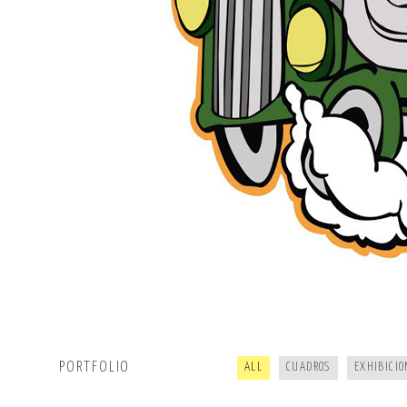
R.I.P KOALA · CKIE NEVER DIE
20 AÑOS DE HIPHOP
PORTFOLIO
ALL
CUADROS
EXHIBICIO