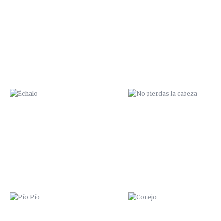
ÉCHALO
NO PIERDAS LA CABEZA
PÍO PÍO
CONEJO
ME PARTO LA CARA
MAR A LA VISTA