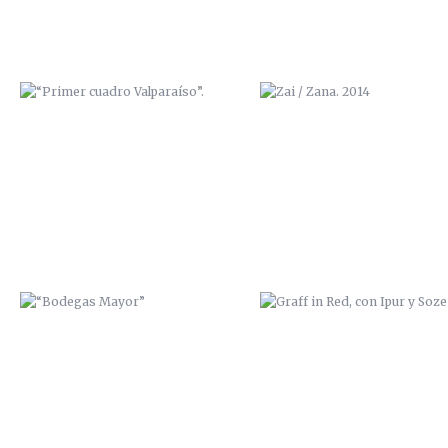
“BODEGAS MAYOR”
GRAFF IN RED, CON IPUR Y S
TRABAJO MURAL EN “LA
EXPOSICIÓN “BENDITA CIUD
GUARIDA” (CARTAGENA)
NATAL, ADIÓS” 2014