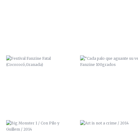
FESTIVAL FANZINE FATAL
“CADA PALO QUE AGUANTE 
(COCOROCÓ,GRANADA)
VELA” / FANZINE 100GRAD
BIG MONSTER 1 / CON PILO Y
ART IS NOT A CRIME / 201
GUILLEM / 2014
PORTADA PARA EL PRIMER ALBUM
EXPOSICIÓN URBAN ART / LA 