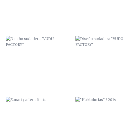
ZANART / AFTER EFFECTS
“HABLADURÍAS” / 2014
MURAL “COLEGIO PÚBLICO SAN
“CHICLOSO” / SEGUNDA
FÉLIX”
ILUSTRACIÓN 3D