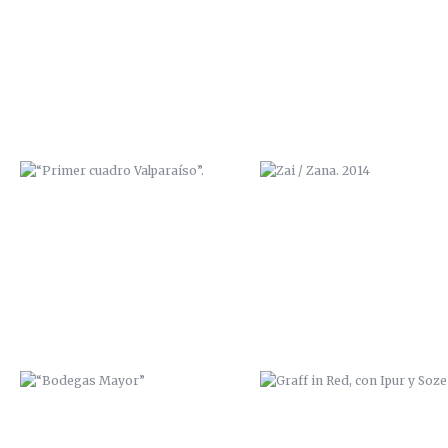
“PRIMER CUADRO VALPARAÍSO”.
ZAI / ZANA. 2014
“BODEGAS MAYOR”
GRAFF IN RED, CON IPUR Y S
TRABAJO MURAL EN “LA
EXPOSICIÓN “BENDITA CIUD
GUARIDA” (CARTAGENA)
NATAL, ADIÓS” 2014