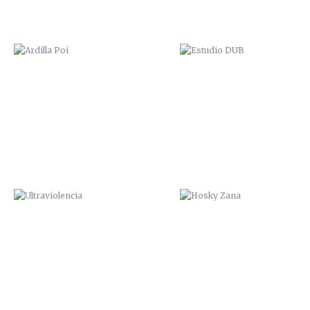
ULTRAVIOLENCIA
HOSKY ZANA
“HA SALIDO AL PADRE”. 2015
FUNDACIÓN CEPAIM