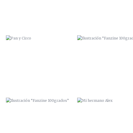
ILUSTRACIÓN “FANZINE
MI HERMANO ALEX
100GRADOS”
DE BORRACHERA CON ISAAC PERAL
PORTADA INTERIOR “SEXTORI
FANZINE”