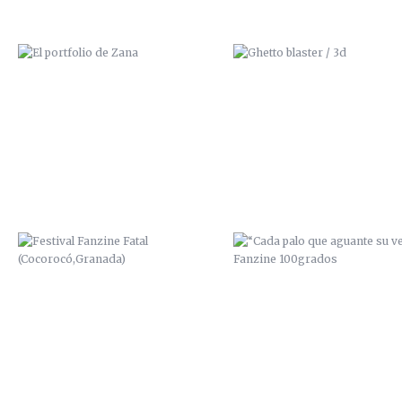
FESTIVAL FANZINE FATAL
“CADA PALO QUE AGUANTE 
(COCOROCÓ,GRANADA)
VELA” / FANZINE 100GRAD
BIG MONSTER 1 / CON PILO Y
ART IS NOT A CRIME / 201
GUILLEM / 2014