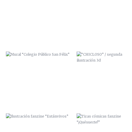
MURAL “COLEGIO PÚBLICO SAN
“CHICLOSO” / SEGUNDA
FÉLIX”
ILUSTRACIÓN 3D
ILUSTRACIÓN FANZINE
TIRAS CÓMICAS FANZINE
“ESTÁNVIVOS”
“¡QUÉSUERTE!”
LA CALLE TOMA LA UNIVERSIDAD /
ZANA SCRE Y MCAP