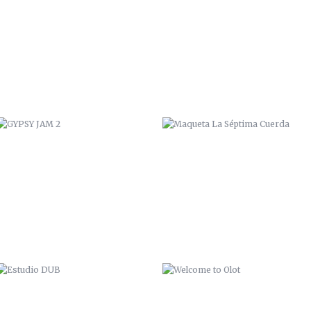
GYPSY JAM 2
MAQUETA LA SÉPTIMA CUERDA
ESTUDIO DUB
WELCOME TO OLOT
HOSKY ZANA
EXPOSICIÓN COLECTIVA “7+7”