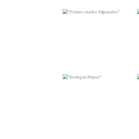
“BODEGAS MAYOR”
TRABAJO MURAL EN “LA
GUARIDA” (CARTAGENA)