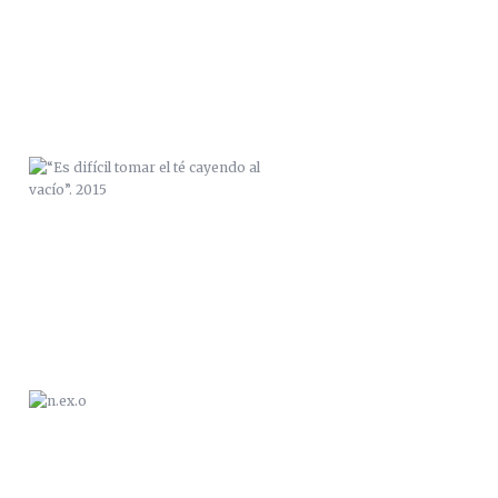
AL VACÍO”. 2015
N.EX.O
“NOS BEBIMOS LA NOCHE”