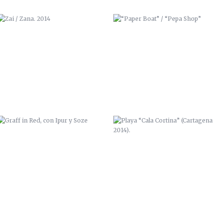
GRAFF IN RED, CON IPUR Y SOZE
PLAYA “CALA CORTINA”
(CARTAGENA 2014).
EXPOSICIÓN “BENDITA CIUDAD
SKELETON GUITAR
NATAL, ADIÓS” 2014