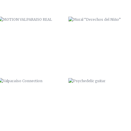
VALPARAÍSO CONNECTION
PSYCHEDELIC GUITAR
ZAI / ZANA. 2014
“PAPER BOAT” / “PEPA SHOP”