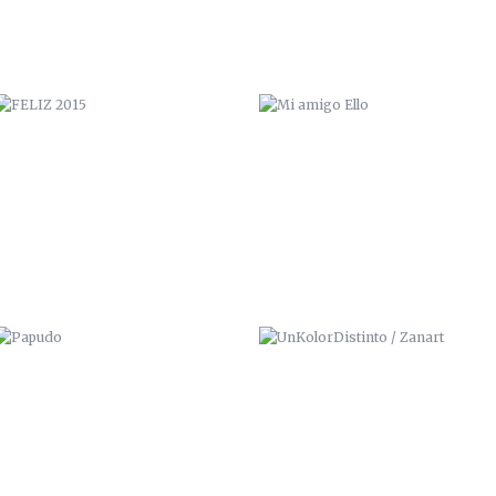
PAPUDO
UNKOLORDISTINTO / ZANART
MOTION VALPARAISO REAL
MURAL “DERECHOS DEL NIÑO”