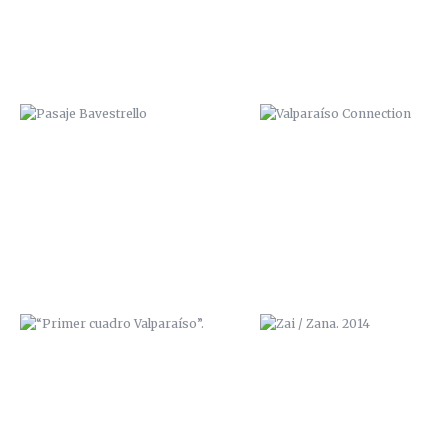
“PRIMER CUADRO VALPARAÍSO”.
ZAI / ZANA. 2014
“BODEGAS MAYOR”
GRAFF IN RED, CON IPUR Y S