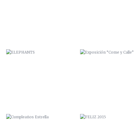
ELEPHANTS
EXPOSICIÓN “COME Y CALLE
CUMPLEAÑOS ESTRELLA
FELIZ 2015
HOSTAL NÓMADA / VALPARAÍSO
PAPUDO
2014