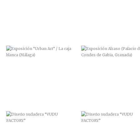
CAJA BLANCA (MÁLAGA)
LOS CONDES DE GABIA, GRAN
DISEÑO SUDADERA “VUDU
DISEÑO SUDADERA “VUDU
FACTORY”
FACTORY”
ZANART / AFTER EFFECTS
“HABLADURÍAS” / 2014