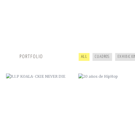
R.I.P KOALA · CKIE NEVER DIE
20 AÑOS DE HIPHOP
PORTFOLIO
ALL
CUADROS
EXHIBICIO
CAMOL · ZANA
GYPSY JAM 2