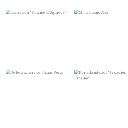
DE BORRACHERA CON ISAAC PERAL
PORTADA INTERIOR “SEXTORI
FANZINE”
PORTADA VINILO “THE YELLOW
PORTADA VINILO “TE-WA”
HEADS”
(BOLIVIA)